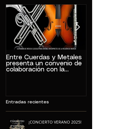
Entre Cuerdas y Metales
La JOSCT vuel
presenta un convenio de
Noviembre
colaboración con la
JOSCT
Entradas recientes
¡CONCIERTO VERANO 2025!