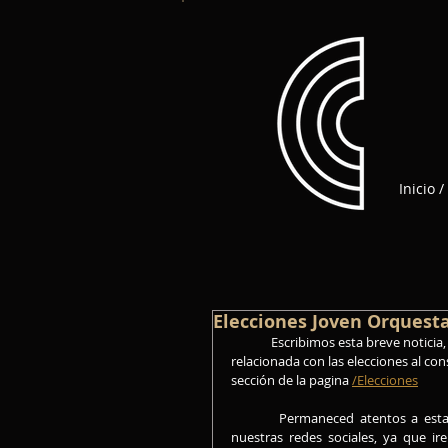
Inicio /
Elecciones Joven Orquest
	Escribimos esta breve noticia, para informaros de que ya disponéis de toda la información 
relacionada con las elecciones al co
sección de la pagina 
/Elecciones
	 Permaneced atentos a esta sección de la pagina web,  como a la de elecciones, además de a 
nuestras redes sociales, ya que i